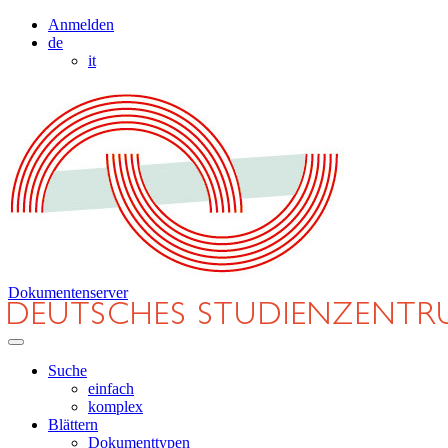
Anmelden
de
it
Dokumentenserver
Suche
einfach
komplex
Blättern
Dokumenttypen