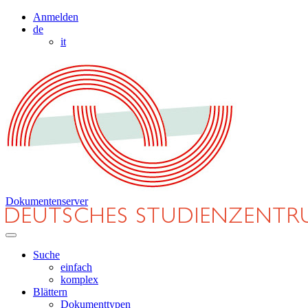
Anmelden
de
it
Dokumentenserver
Suche
einfach
komplex
Blättern
Dokumenttypen