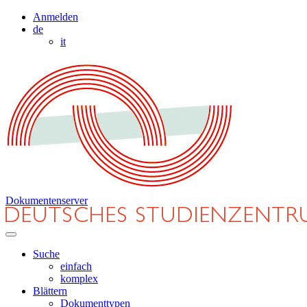
Anmelden
de
it
Dokumentenserver
Suche
einfach
komplex
Blättern
Dokumenttypen