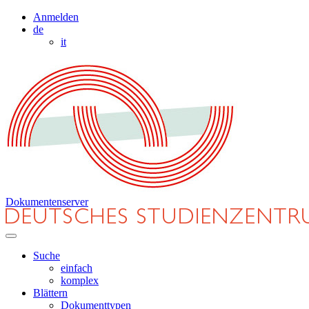
Anmelden
de
it
Dokumentenserver
Suche
einfach
komplex
Blättern
Dokumenttypen