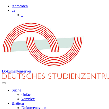
Anmelden
de
it
Dokumentenserver
Suche
einfach
komplex
Blättern
Dokumenttypen