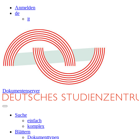
Anmelden
de
it
Dokumentenserver
Suche
einfach
komplex
Blättern
Dokumenttypen