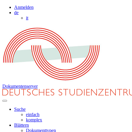
Anmelden
de
it
Dokumentenserver
Suche
einfach
komplex
Blättern
Dokumenttypen