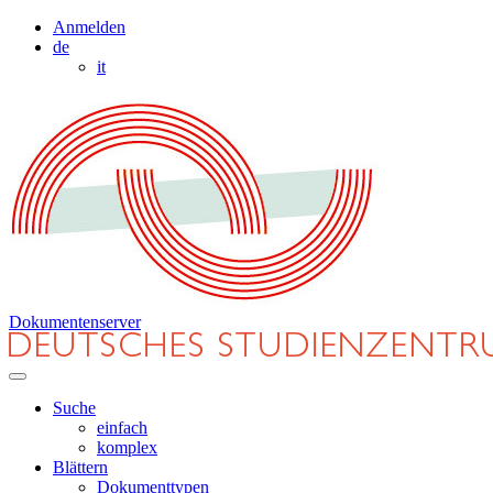
Anmelden
de
it
Dokumentenserver
Suche
einfach
komplex
Blättern
Dokumenttypen