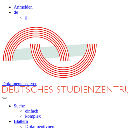
Anmelden
de
it
Dokumentenserver
Suche
einfach
komplex
Blättern
Dokumenttypen