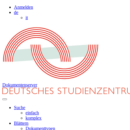
Anmelden
de
it
Dokumentenserver
Suche
einfach
komplex
Blättern
Dokumenttypen