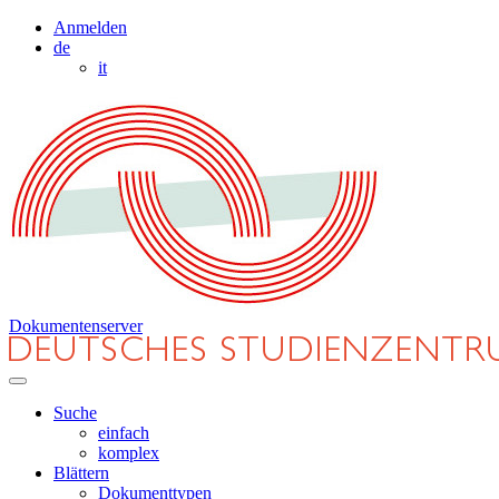
Anmelden
de
it
Dokumentenserver
Suche
einfach
komplex
Blättern
Dokumenttypen