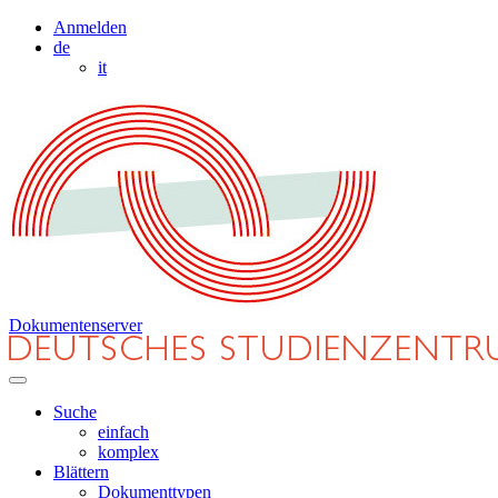
Anmelden
de
it
Dokumentenserver
Suche
einfach
komplex
Blättern
Dokumenttypen