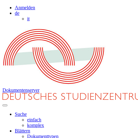
Anmelden
de
it
Dokumentenserver
Suche
einfach
komplex
Blättern
Dokumenttypen