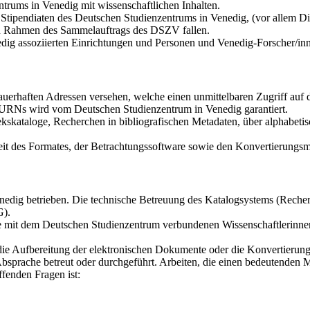
trums in Venedig mit wissenschaftlichen Inhalten.
tipendiaten des Deutschen Studienzentrums in Venedig, (vor allem Dis
den Rahmen des Sammelauftrags des DSZV fallen.
dig assoziierten Einrichtungen und Personen und Venedig-Forscher/in
auerhaften Adressen versehen, welche einen unmittelbaren Zugriff au
r URNs wird vom Deutschen Studienzentrum in Venedig garantiert.
kskataloge, Recherchen in bibliografischen Metadaten, über alphabetis
it des Formates, der Betrachtungssoftware sowie den Konvertierungsmö
dig betrieben. Die technische Betreuung des Katalogsystems (Recherch
G).
die mit dem Deutschen Studienzentrum verbundenen Wissenschaftlerinne
 die Aufbereitung der elektronischen Dokumente oder die Konvertierun
bsprache betreut oder durchgeführt. Arbeiten, die einen bedeutenden 
fenden Fragen ist: