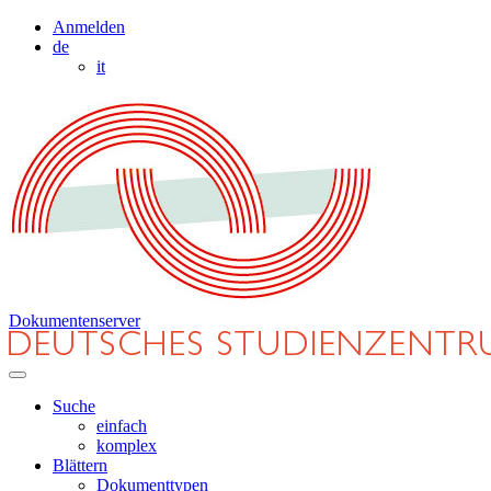
Anmelden
de
it
Dokumentenserver
Suche
einfach
komplex
Blättern
Dokumenttypen