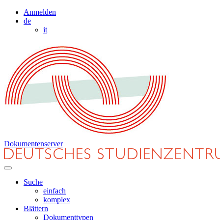
Anmelden
de
it
Dokumentenserver
Suche
einfach
komplex
Blättern
Dokumenttypen