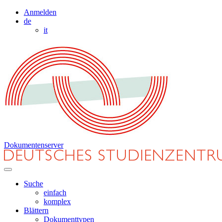
Anmelden
de
it
Dokumentenserver
Suche
einfach
komplex
Blättern
Dokumenttypen