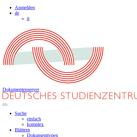
Anmelden
de
it
Dokumentenserver
Suche
einfach
komplex
Blättern
Dokumenttypen