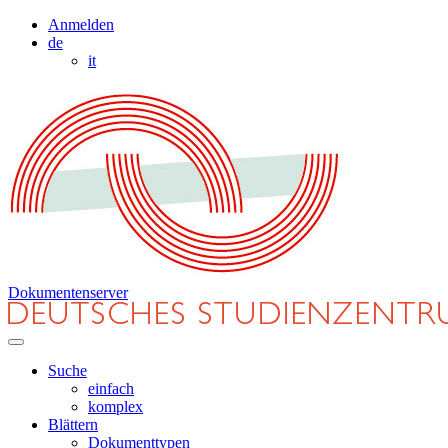
Anmelden
de
it
Dokumentenserver
Suche
einfach
komplex
Blättern
Dokumenttypen