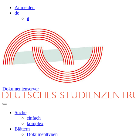
Anmelden
de
it
Dokumentenserver
Suche
einfach
komplex
Blättern
Dokumenttypen