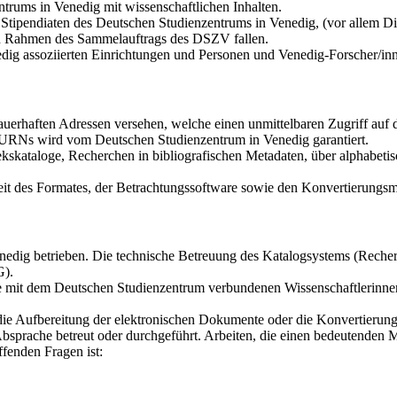
trums in Venedig mit wissenschaftlichen Inhalten.
tipendiaten des Deutschen Studienzentrums in Venedig, (vor allem Dis
den Rahmen des Sammelauftrags des DSZV fallen.
dig assoziierten Einrichtungen und Personen und Venedig-Forscher/in
auerhaften Adressen versehen, welche einen unmittelbaren Zugriff au
r URNs wird vom Deutschen Studienzentrum in Venedig garantiert.
kskataloge, Recherchen in bibliografischen Metadaten, über alphabetis
it des Formates, der Betrachtungssoftware sowie den Konvertierungsmö
dig betrieben. Die technische Betreuung des Katalogsystems (Recherch
G).
die mit dem Deutschen Studienzentrum verbundenen Wissenschaftlerinne
 die Aufbereitung der elektronischen Dokumente oder die Konvertierun
bsprache betreut oder durchgeführt. Arbeiten, die einen bedeutenden 
fenden Fragen ist: