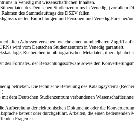
trums in Venedig mit wissenschaftlichen Inhalten.
tipendiaten des Deutschen Studienzentrums in Venedig, (vor allem Dis
den Rahmen des Sammelauftrags des DSZV fallen.
dig assoziierten Einrichtungen und Personen und Venedig-Forscher/in
auerhaften Adressen versehen, welche einen unmittelbaren Zugriff au
r URNs wird vom Deutschen Studienzentrum in Venedig garantiert.
kskataloge, Recherchen in bibliografischen Metadaten, über alphabetis
it des Formates, der Betrachtungssoftware sowie den Konvertierungsmö
dig betrieben. Die technische Betreuung des Katalogsystems (Recherch
G).
die mit dem Deutschen Studienzentrum verbundenen Wissenschaftlerinne
 die Aufbereitung der elektronischen Dokumente oder die Konvertierun
bsprache betreut oder durchgeführt. Arbeiten, die einen bedeutenden 
fenden Fragen ist: