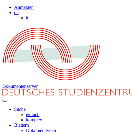
Anmelden
de
it
Dokumentenserver
Suche
einfach
komplex
Blättern
Dokumenttypen