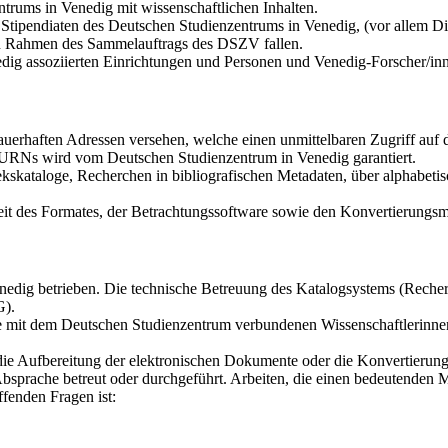
trums in Venedig mit wissenschaftlichen Inhalten.
tipendiaten des Deutschen Studienzentrums in Venedig, (vor allem Dis
den Rahmen des Sammelauftrags des DSZV fallen.
dig assoziierten Einrichtungen und Personen und Venedig-Forscher/in
auerhaften Adressen versehen, welche einen unmittelbaren Zugriff au
r URNs wird vom Deutschen Studienzentrum in Venedig garantiert.
kskataloge, Recherchen in bibliografischen Metadaten, über alphabetis
it des Formates, der Betrachtungssoftware sowie den Konvertierungsmö
dig betrieben. Die technische Betreuung des Katalogsystems (Recherch
G).
die mit dem Deutschen Studienzentrum verbundenen Wissenschaftlerinne
 die Aufbereitung der elektronischen Dokumente oder die Konvertierun
bsprache betreut oder durchgeführt. Arbeiten, die einen bedeutenden 
fenden Fragen ist: