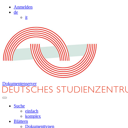
Anmelden
de
it
Dokumentenserver
Suche
einfach
komplex
Blättern
Dokumenttypen