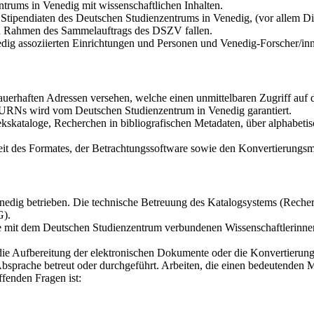
trums in Venedig mit wissenschaftlichen Inhalten.
tipendiaten des Deutschen Studienzentrums in Venedig, (vor allem Dis
den Rahmen des Sammelauftrags des DSZV fallen.
dig assoziierten Einrichtungen und Personen und Venedig-Forscher/in
auerhaften Adressen versehen, welche einen unmittelbaren Zugriff au
r URNs wird vom Deutschen Studienzentrum in Venedig garantiert.
kskataloge, Recherchen in bibliografischen Metadaten, über alphabetis
it des Formates, der Betrachtungssoftware sowie den Konvertierungsmö
dig betrieben. Die technische Betreuung des Katalogsystems (Recherch
G).
die mit dem Deutschen Studienzentrum verbundenen Wissenschaftlerinne
 die Aufbereitung der elektronischen Dokumente oder die Konvertierun
bsprache betreut oder durchgeführt. Arbeiten, die einen bedeutenden 
fenden Fragen ist: