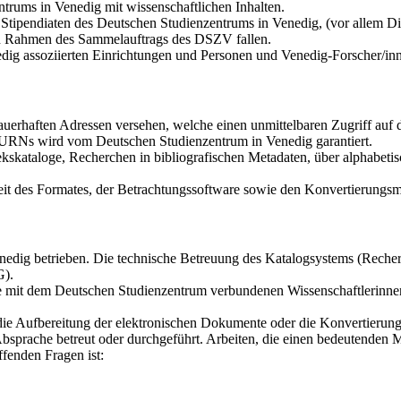
trums in Venedig mit wissenschaftlichen Inhalten.
tipendiaten des Deutschen Studienzentrums in Venedig, (vor allem Dis
den Rahmen des Sammelauftrags des DSZV fallen.
dig assoziierten Einrichtungen und Personen und Venedig-Forscher/in
auerhaften Adressen versehen, welche einen unmittelbaren Zugriff au
r URNs wird vom Deutschen Studienzentrum in Venedig garantiert.
kskataloge, Recherchen in bibliografischen Metadaten, über alphabetis
it des Formates, der Betrachtungssoftware sowie den Konvertierungsmö
dig betrieben. Die technische Betreuung des Katalogsystems (Recherch
G).
die mit dem Deutschen Studienzentrum verbundenen Wissenschaftlerinne
 die Aufbereitung der elektronischen Dokumente oder die Konvertierun
bsprache betreut oder durchgeführt. Arbeiten, die einen bedeutenden 
fenden Fragen ist: