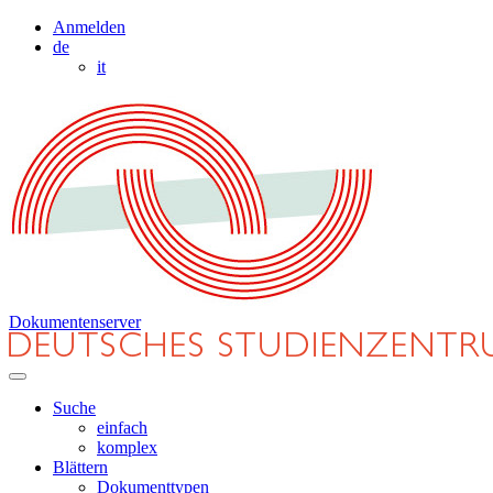
Anmelden
de
it
Dokumentenserver
Suche
einfach
komplex
Blättern
Dokumenttypen