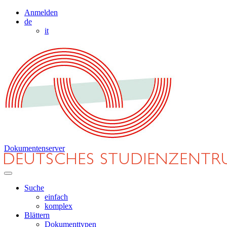
Anmelden
de
it
Dokumentenserver
Suche
einfach
komplex
Blättern
Dokumenttypen