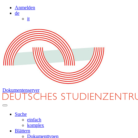
Anmelden
de
it
Dokumentenserver
Suche
einfach
komplex
Blättern
Dokumenttypen