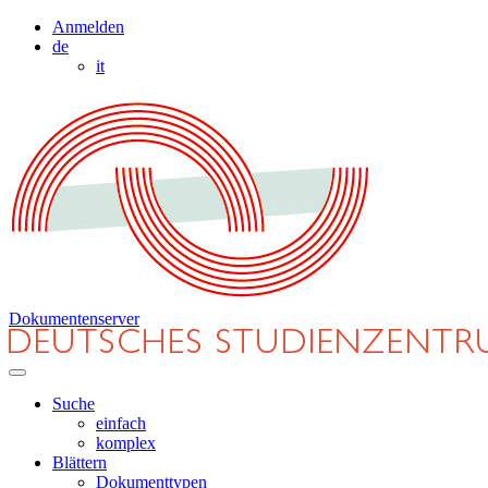
Anmelden
de
it
Dokumentenserver
Suche
einfach
komplex
Blättern
Dokumenttypen