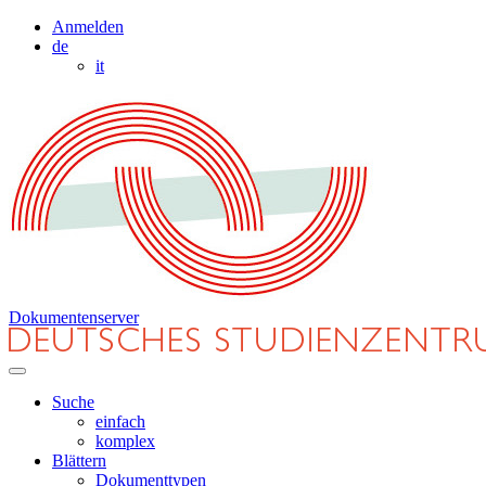
Anmelden
de
it
Dokumentenserver
Suche
einfach
komplex
Blättern
Dokumenttypen