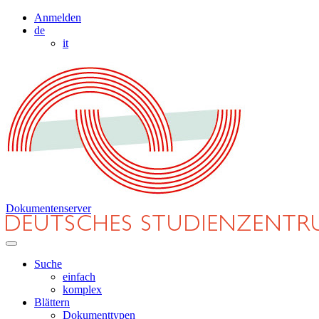
Anmelden
de
it
Dokumentenserver
Suche
einfach
komplex
Blättern
Dokumenttypen