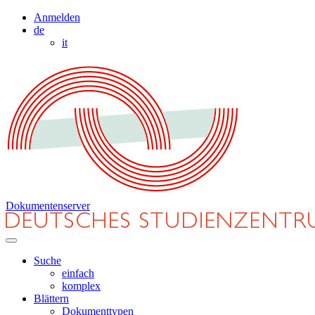
Anmelden
de
it
Dokumentenserver
Suche
einfach
komplex
Blättern
Dokumenttypen