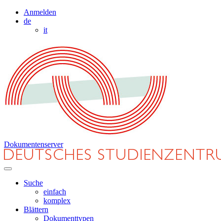
Anmelden
de
it
Dokumentenserver
Suche
einfach
komplex
Blättern
Dokumenttypen