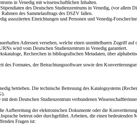
trums in Venedig mit wissenschaftlichen Inhalten.
tipendiaten des Deutschen Studienzentrums in Venedig, (vor allem Dis
den Rahmen des Sammelauftrags des DSZV fallen.
dig assoziierten Einrichtungen und Personen und Venedig-Forscher/in
auerhaften Adressen versehen, welche einen unmittelbaren Zugriff au
r URNs wird vom Deutschen Studienzentrum in Venedig garantiert.
kskataloge, Recherchen in bibliografischen Metadaten, über alphabetis
it des Formates, der Betrachtungssoftware sowie den Konvertierungsmö
dig betrieben. Die technische Betreuung des Katalogsystems (Recherch
G).
die mit dem Deutschen Studienzentrum verbundenen Wissenschaftlerinne
 die Aufbereitung der elektronischen Dokumente oder die Konvertierun
bsprache betreut oder durchgeführt. Arbeiten, die einen bedeutenden 
fenden Fragen ist: