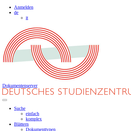
Anmelden
de
it
Dokumentenserver
Suche
einfach
komplex
Blättern
Dokumenttypen