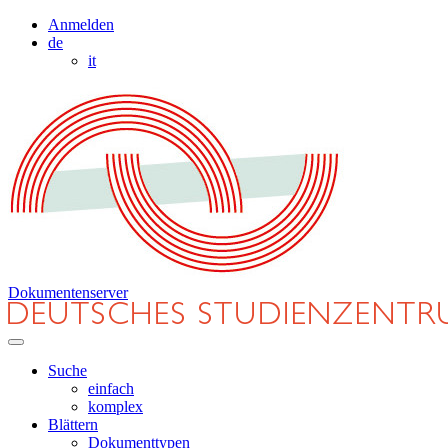
Anmelden
de
it
Dokumentenserver
Suche
einfach
komplex
Blättern
Dokumenttypen