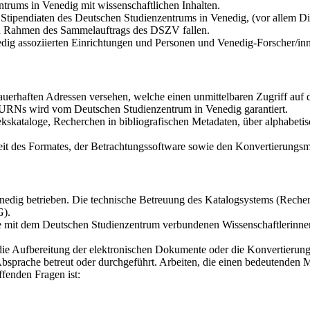
trums in Venedig mit wissenschaftlichen Inhalten.
tipendiaten des Deutschen Studienzentrums in Venedig, (vor allem Dis
den Rahmen des Sammelauftrags des DSZV fallen.
dig assoziierten Einrichtungen und Personen und Venedig-Forscher/in
auerhaften Adressen versehen, welche einen unmittelbaren Zugriff au
r URNs wird vom Deutschen Studienzentrum in Venedig garantiert.
kskataloge, Recherchen in bibliografischen Metadaten, über alphabetis
it des Formates, der Betrachtungssoftware sowie den Konvertierungsmö
dig betrieben. Die technische Betreuung des Katalogsystems (Recherch
G).
die mit dem Deutschen Studienzentrum verbundenen Wissenschaftlerinne
 die Aufbereitung der elektronischen Dokumente oder die Konvertierun
bsprache betreut oder durchgeführt. Arbeiten, die einen bedeutenden 
fenden Fragen ist: