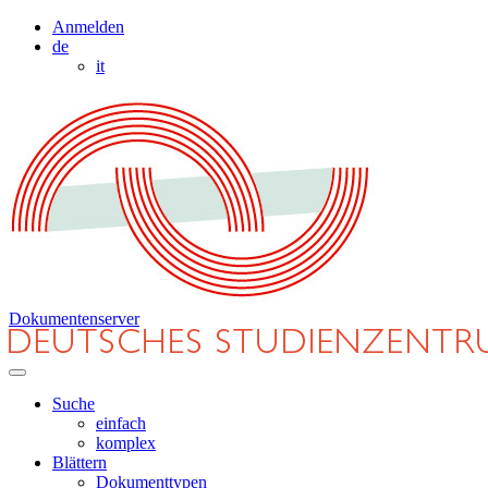
Anmelden
de
it
Dokumentenserver
Suche
einfach
komplex
Blättern
Dokumenttypen