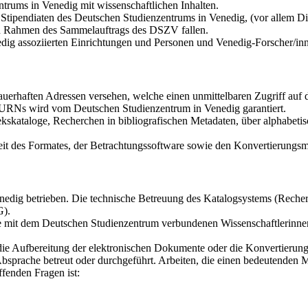
trums in Venedig mit wissenschaftlichen Inhalten.
tipendiaten des Deutschen Studienzentrums in Venedig, (vor allem Dis
den Rahmen des Sammelauftrags des DSZV fallen.
dig assoziierten Einrichtungen und Personen und Venedig-Forscher/in
auerhaften Adressen versehen, welche einen unmittelbaren Zugriff au
r URNs wird vom Deutschen Studienzentrum in Venedig garantiert.
kskataloge, Recherchen in bibliografischen Metadaten, über alphabetis
it des Formates, der Betrachtungssoftware sowie den Konvertierungsmö
dig betrieben. Die technische Betreuung des Katalogsystems (Recherch
G).
die mit dem Deutschen Studienzentrum verbundenen Wissenschaftlerinne
 die Aufbereitung der elektronischen Dokumente oder die Konvertierun
bsprache betreut oder durchgeführt. Arbeiten, die einen bedeutenden 
fenden Fragen ist: