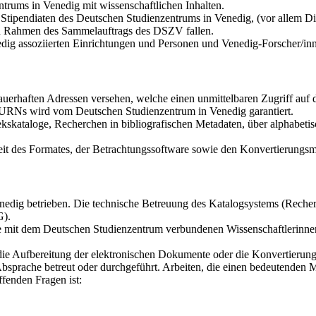
trums in Venedig mit wissenschaftlichen Inhalten.
tipendiaten des Deutschen Studienzentrums in Venedig, (vor allem Dis
den Rahmen des Sammelauftrags des DSZV fallen.
dig assoziierten Einrichtungen und Personen und Venedig-Forscher/in
auerhaften Adressen versehen, welche einen unmittelbaren Zugriff au
r URNs wird vom Deutschen Studienzentrum in Venedig garantiert.
kskataloge, Recherchen in bibliografischen Metadaten, über alphabetis
it des Formates, der Betrachtungssoftware sowie den Konvertierungsmö
dig betrieben. Die technische Betreuung des Katalogsystems (Recherch
G).
die mit dem Deutschen Studienzentrum verbundenen Wissenschaftlerinne
 die Aufbereitung der elektronischen Dokumente oder die Konvertierun
bsprache betreut oder durchgeführt. Arbeiten, die einen bedeutenden 
fenden Fragen ist: