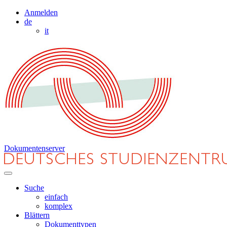
Anmelden
de
it
Dokumentenserver
Suche
einfach
komplex
Blättern
Dokumenttypen