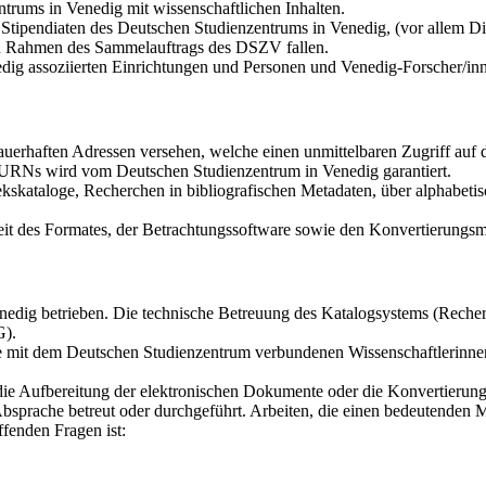
trums in Venedig mit wissenschaftlichen Inhalten.
tipendiaten des Deutschen Studienzentrums in Venedig, (vor allem Dis
den Rahmen des Sammelauftrags des DSZV fallen.
dig assoziierten Einrichtungen und Personen und Venedig-Forscher/in
auerhaften Adressen versehen, welche einen unmittelbaren Zugriff au
r URNs wird vom Deutschen Studienzentrum in Venedig garantiert.
kskataloge, Recherchen in bibliografischen Metadaten, über alphabetis
it des Formates, der Betrachtungssoftware sowie den Konvertierungsmö
dig betrieben. Die technische Betreuung des Katalogsystems (Recherch
G).
die mit dem Deutschen Studienzentrum verbundenen Wissenschaftlerinne
 die Aufbereitung der elektronischen Dokumente oder die Konvertierun
bsprache betreut oder durchgeführt. Arbeiten, die einen bedeutenden 
fenden Fragen ist: