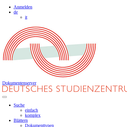
Anmelden
de
it
Dokumentenserver
Suche
einfach
komplex
Blättern
Dokumenttypen