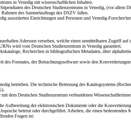
trums in Venedig mit wissenschaftlichen Inhalten.
tipendiaten des Deutschen Studienzentrums in Venedig, (vor allem Dis
den Rahmen des Sammelauftrags des DSZV fallen.
dig assoziierten Einrichtungen und Personen und Venedig-Forscher/in
auerhaften Adressen versehen, welche einen unmittelbaren Zugriff au
r URNs wird vom Deutschen Studienzentrum in Venedig garantiert.
kskataloge, Recherchen in bibliografischen Metadaten, über alphabetis
it des Formates, der Betrachtungssoftware sowie den Konvertierungsmö
dig betrieben. Die technische Betreuung des Katalogsystems (Recherch
G).
die mit dem Deutschen Studienzentrum verbundenen Wissenschaftlerinne
 die Aufbereitung der elektronischen Dokumente oder die Konvertierun
bsprache betreut oder durchgeführt. Arbeiten, die einen bedeutenden 
fenden Fragen ist: