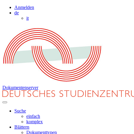
Anmelden
de
it
Dokumentenserver
Suche
einfach
komplex
Blättern
Dokumenttypen