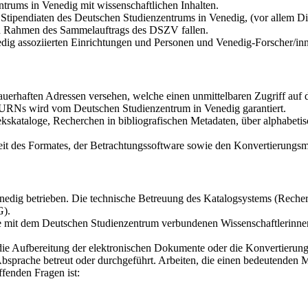
trums in Venedig mit wissenschaftlichen Inhalten.
tipendiaten des Deutschen Studienzentrums in Venedig, (vor allem Dis
den Rahmen des Sammelauftrags des DSZV fallen.
dig assoziierten Einrichtungen und Personen und Venedig-Forscher/in
auerhaften Adressen versehen, welche einen unmittelbaren Zugriff au
r URNs wird vom Deutschen Studienzentrum in Venedig garantiert.
kskataloge, Recherchen in bibliografischen Metadaten, über alphabetis
it des Formates, der Betrachtungssoftware sowie den Konvertierungsmö
dig betrieben. Die technische Betreuung des Katalogsystems (Recherch
G).
die mit dem Deutschen Studienzentrum verbundenen Wissenschaftlerinne
 die Aufbereitung der elektronischen Dokumente oder die Konvertierun
bsprache betreut oder durchgeführt. Arbeiten, die einen bedeutenden 
fenden Fragen ist: