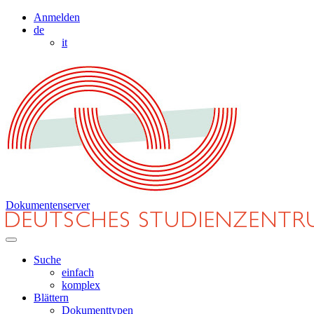
Anmelden
de
it
Dokumentenserver
Suche
einfach
komplex
Blättern
Dokumenttypen