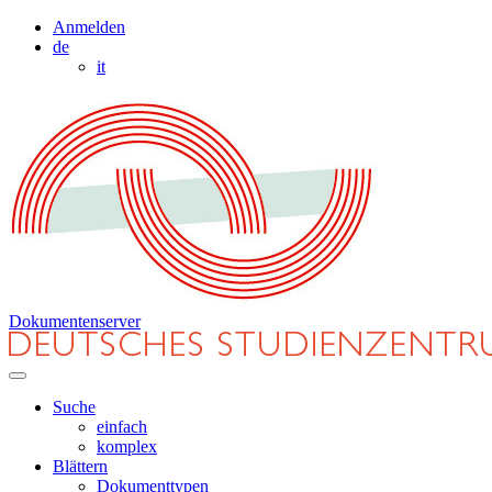
Anmelden
de
it
Dokumentenserver
Suche
einfach
komplex
Blättern
Dokumenttypen